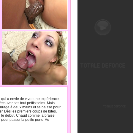
qui a envie de vivre une expérience
couvrir ses tout petits seins. Mais
courage à deux mains et se baisse pour
rer. Dès les premiers coups de bites,
que le début. Chaud comme la braise
 pour passer la petite porte. Au