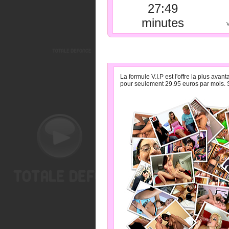
27:49
minutes
V
» LA FORMULE V.I.P PA
La formule V.I.P est l'offre la plus av
pour seulement 29.95 euros par mois. S