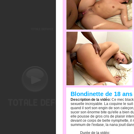
Blondinette de 18 ans
Description de la vidéo:
Ce mec black 
sexuelle incroyable. La coquine le suit
quand il sort son engin de son caleçon
sucer son énorme bite qu'elle a bien du 
elle pousse de gros cris de plaisir int
devant ce corps de belle nymphette, il 
summum de l'extase, la nana jouit dans 
Durée de la vidéo: