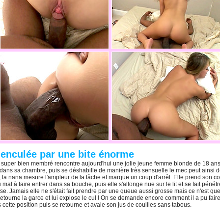
 enculée par une bite énorme
super bien membré rencontre aujourd'hui une jolie jeune femme blonde de 18 ans 
 dans sa chambre, puis se déshabille de manière très sensuelle le mec peut ainsi dé
, la nana mesure l'ampleur de la tâche et marque un coup d'arrêt. Elle prend son 
mal à faire entrer dans sa bouche, puis elle s'allonge nue sur le lit et se fait pénét
ense. Jamais elle ne s'était fait prendre par une queue aussi grosse mais ce n'est 
retourne la garce et lui explose le cul ! On se demande encore comment il a pu faire
cette position puis se retourne et avale son jus de couilles sans tabous.