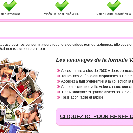
idéo streaming
Vidéo Haute qualité XVID
Vidéo Haute qualité MP4
R CARTE BANCAIRE A 29.95 € PAR MOIS
antageuse pour les consommateurs réguliers de vidéos pornographiques. Elle vous offr
oit moins d'un euro par jour.
Les avantages de la formule V.
Accès illimité à plus de 2500 vidéos pornogr
Toutes nos vidéos sont disponibles au téléc
Accèdez à tarif préférentiel à la collection la
Au moins une nouvelle vidéo chaque jour et
100% anonyme et grande discrétion sur votr
Résiliation facile et rapide.
CLIQUEZ ICI POUR BENEFIC