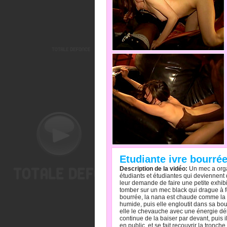
Etudiante ivre bourré
Description de la vidéo:
Un mec a organ
étudiants et étudiantes qui deviennent 
leur demande de faire une petite exhibi
tomber sur un mec black qui drague à f
bourrée, la nana est chaude comme la br
humide, puis elle engloutit dans sa bou
elle le chevauche avec une énergie déb
continue de la baiser par devant, puis i
en public, et se fait recouvrir la tronch