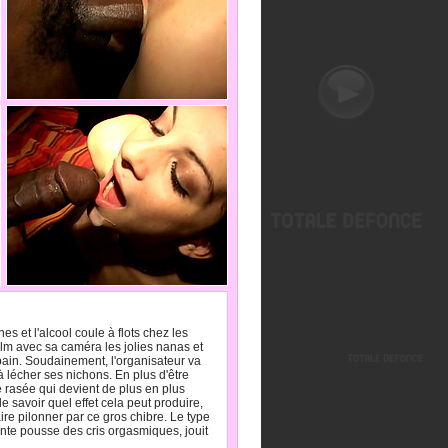
 et l'alcool coule à flots chez les
ilm avec sa caméra les jolies nanas et
opain. Soudainement, l'organisateur va
 lécher ses nichons. En plus d'être
e rasée qui devient de plus en plus
e savoir quel effet cela peut produire,
e pilonner par ce gros chibre. Le type
diante pousse des cris orgasmiques, jouit