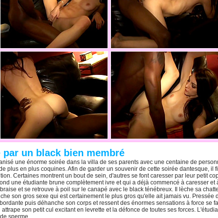
e par un black bien membré
isé une énorme soirée dans la villa de ses parents avec une centaine de personnes
de plus en plus coquines. Afin de garder un souvenir de cette soirée dantesque, il f
tion. Certaines montrent un bout de sein, d'autres se font caresser par leur petit c
ond une étudiante brune complètement ivre et qui a déjà commencé à caresser et à
aise et se retrouve à poil sur le canapé avec le black ténébreux. Il lèche sa chatt
che son gros sexe qui est certainement le plus gros qu'elle ait jamais vu. Pressée d
ordante puis déhanche son corps et ressent des énormes sensations à force se fair
l attrape son petit cul excitant en levrette et la défonce de toutes ses forces. L'étu
e de sperme.