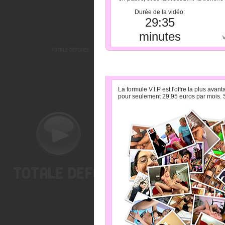
Durée de la vidéo:
29:35
minutes
V
» LA FORMULE V.I.P PA
La formule V.I.P est l'offre la plus av
pour seulement 29.95 euros par mois. S