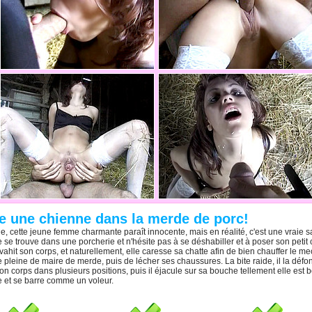
 une chienne dans la merde de porc!
, cette jeune femme charmante paraît innocente, mais en réalité, c'est une vraie 
 se trouve dans une porcherie et n'hésite pas à se déshabiller et à poser son petit
vahit son corps, et naturellement, elle caresse sa chatte afin de bien chauffer le m
lle pleine de maire de merde, puis de lécher ses chaussures. La bite raide, il la déf
e son corps dans plusieurs positions, puis il éjacule sur sa bouche tellement elle est 
he et se barre comme un voleur.