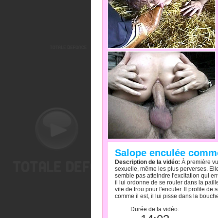
Salope enculée comme
Description de la vidéo:
À première vue
sexuelle, même les plus perverses. Elle
semble pas atteindre l'excitation qui en
il lui ordonne de se rouler dans la pai
vite de trou pour l'enculer. Il profite d
comme il est, il lui pisse dans la bouc
Durée de la vidéo: