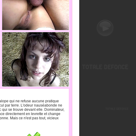
salope qui ne refuse aucune pratique
 cul par terre. L'odeur nauséabonde ne
ec qui se trouve devant elle. Dominateur,
once directement en levrette et change
bonne. Mais ce n'est pas tout, vicieux