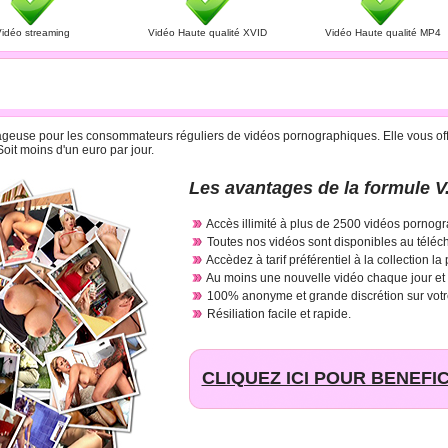
idéo streaming
Vidéo Haute qualité XVID
Vidéo Haute qualité MP4
R CARTE BANCAIRE A 29.95 € PAR MOIS
antageuse pour les consommateurs réguliers de vidéos pornographiques. Elle vous offr
oit moins d'un euro par jour.
Les avantages de la formule V.
Accès illimité à plus de 2500 vidéos pornogr
Toutes nos vidéos sont disponibles au téléc
Accèdez à tarif préférentiel à la collection la
Au moins une nouvelle vidéo chaque jour et
100% anonyme et grande discrétion sur votr
Résiliation facile et rapide.
CLIQUEZ ICI POUR BENEFIC