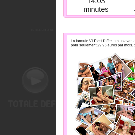
14:03
minutes
V
» LA FORMULE V.I.P PA
La formule V.I.P est l'offre la plus av
pour seulement 29.95 euros par mois. S