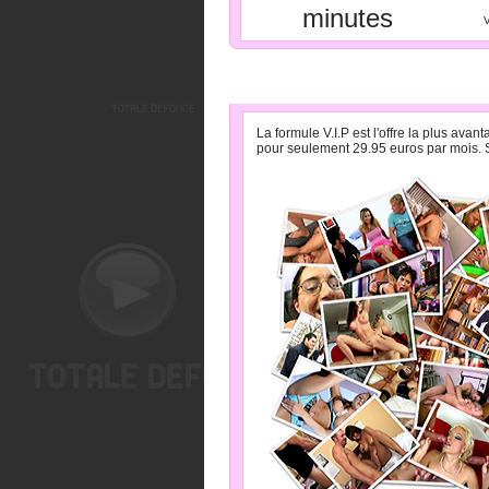
minutes
V
» LA FORMULE V.I.P PA
La formule V.I.P est l'offre la plus av
pour seulement 29.95 euros par mois. S