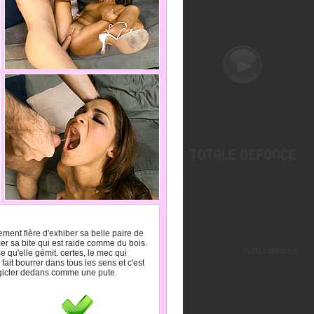
ement fière d'exhiber sa belle paire de
cer sa bite qui est raide comme du bois.
e qu'elle gémit. certes, le mec qui
ait bourrer dans tous les sens et c'est
it gicler dedans comme une pute.