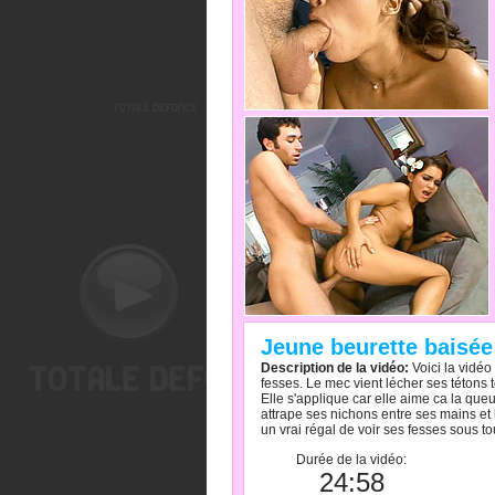
Jeune beurette baisé
Description de la vidéo:
Voici la vidéo
fesses. Le mec vient lécher ses tétons t
Elle s'applique car elle aime ca la queu
attrape ses nichons entre ses mains et 
un vrai régal de voir ses fesses sous t
Durée de la vidéo:
24:58