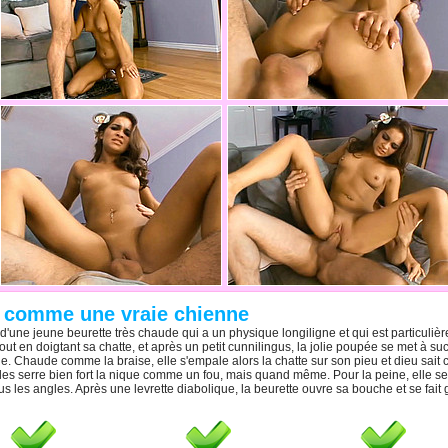
e comme une vraie chienne
 d'une jeune beurette très chaude qui a un physique longiligne et qui est particulièr
out en doigtant sa chatte, et après un petit cunnilingus, la jolie poupée se met à su
e. Chaude comme la braise, elle s'empale alors la chatte sur son pieu et dieu sait c
les serre bien fort la nique comme un fou, mais quand même. Pour la peine, elle se f
ous les angles. Après une levrette diabolique, la beurette ouvre sa bouche et se fa