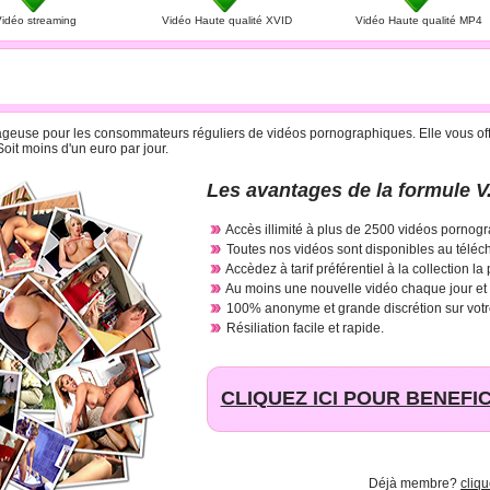
idéo streaming
Vidéo Haute qualité XVID
Vidéo Haute qualité MP4
R CARTE BANCAIRE A 29.95 € PAR MOIS
antageuse pour les consommateurs réguliers de vidéos pornographiques. Elle vous offr
oit moins d'un euro par jour.
Les avantages de la formule V.
Accès illimité à plus de 2500 vidéos pornogr
Toutes nos vidéos sont disponibles au téléc
Accèdez à tarif préférentiel à la collection la
Au moins une nouvelle vidéo chaque jour et
100% anonyme et grande discrétion sur votr
Résiliation facile et rapide.
CLIQUEZ ICI POUR BENEFIC
Déjà membre?
cliq