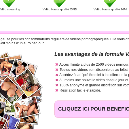
idéo streaming
Vidéo Haute qualité XVID
Vidéo Haute qualité MP4
R CARTE BANCAIRE A 29.95 € PAR MOIS
antageuse pour les consommateurs réguliers de vidéos pornographiques. Elle vous offr
oit moins d'un euro par jour.
Les avantages de la formule V.
Accès illimité à plus de 2500 vidéos pornogr
Toutes nos vidéos sont disponibles au téléc
Accèdez à tarif préférentiel à la collection la
Au moins une nouvelle vidéo chaque jour et
100% anonyme et grande discrétion sur votr
Résiliation facile et rapide.
CLIQUEZ ICI POUR BENEFIC