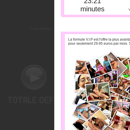
23:21
minutes
V
» LA FORMULE V.I.P PA
La formule V.I.P est l'offre la plus av
pour seulement 29.95 euros par mois. S