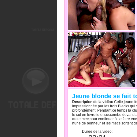
Jeune blonde se fait t
Description de la vidéo:
Cette jeune fe
impressionnée par les trois Blacks qui s
profondément. Pendant ce temps la cha
le cul en levrette et succombe devant la
autre mec pour continuer à se faire enc
hurle de bonheur et les mecs sortent de
Durée de la vidéo: