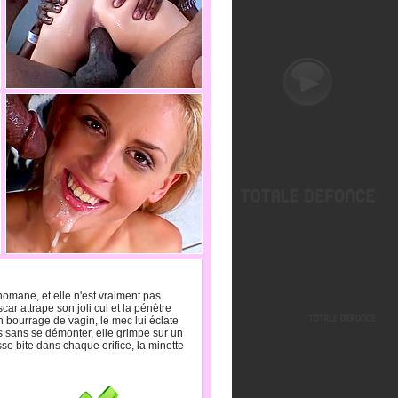
omane, et elle n'est vraiment pas
ar attrape son joli cul et la pénètre
bourrage de vagin, le mec lui éclate
ors sans se démonter, elle grimpe sur un
se bite dans chaque orifice, la minette